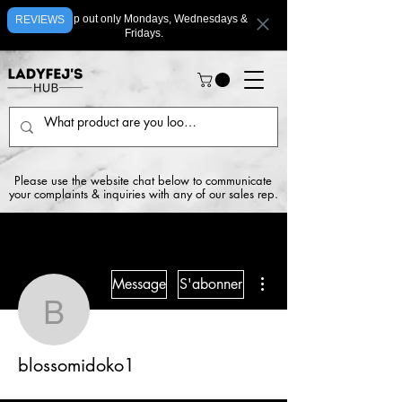
We ship out only Mondays, Wednesdays &
REVIEWS
Fridays.
Please use the website chat below to communicate
your complaints & inquiries with any of our sales rep.
Plus d'actions
Message
S'abonner
blossomidoko1
blossomidoko1